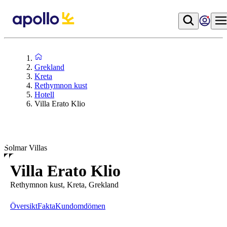
Grekland
Kreta
Rethymnon kust
Hotell
Villa Erato Klio
Solmar Villas
Villa Erato Klio
Rethymnon kust, Kreta, Grekland
Översikt
Fakta
Kundomdömen