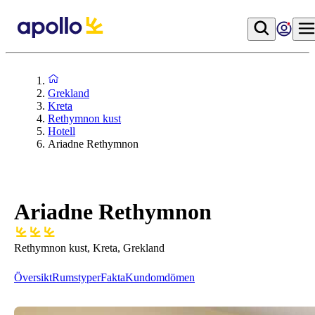
Grekland
Kreta
Rethymnon kust
Hotell
Ariadne Rethymnon
Ariadne Rethymnon
Rethymnon kust, Kreta, Grekland
Översikt
Rumstyper
Fakta
Kundomdömen