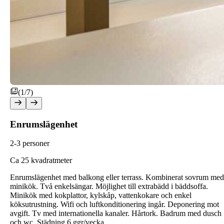
(1/7)
Enrumslägenhet
2-3 personer
C
a 25 kvadratmeter
Enrumslägenhet med balkong eller terrass. Kombinerat sovrum med
minikök. Två enkelsängar. Möjlighet till extrabädd i bäddsoffa.
Minikök med kokplattor, kylskåp, vattenkokare och enkel
köksutrustning. Wifi och luftkonditionering ingår. Deponering mot
avgift. Tv med internationella kanaler. Hårtork. Badrum med dusch
och wc. Städning 6 ggr/vecka.