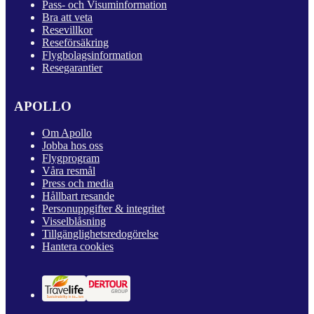
Pass- och Visuminformation
Bra att veta
Resevillkor
Reseförsäkring
Flygbolagsinformation
Resegarantier
APOLLO
Om Apollo
Jobba hos oss
Flygprogram
Våra resmål
Press och media
Hållbart resande
Personuppgifter & integritet
Visselblåsning
Tillgänglighetsredogörelse
Hantera cookies