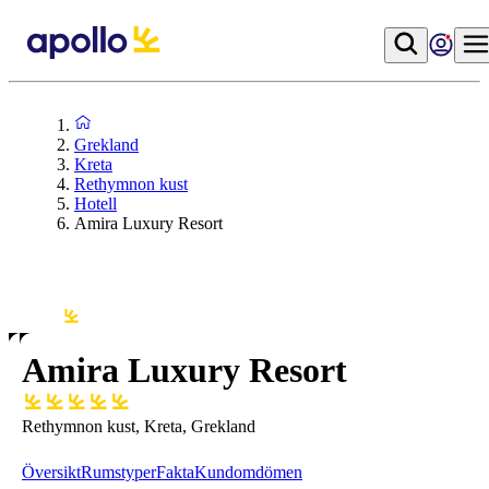
Grekland
Kreta
Rethymnon kust
Hotell
Amira Luxury Resort
Amira Luxury Resort
Rethymnon kust, Kreta, Grekland
Översikt
Rumstyper
Fakta
Kundomdömen