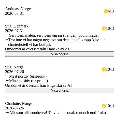
Andreas
, Norge
6
/
1
2026-07-31
Stig
, Danmark
10
/
1
2026-07-31
Servicen, maten, servicenivån på stranden, poolområdet.
Tror inte vi har något negativt om detta hotell - topp 3 av alla
charterhotell vi har bott på.
Omdömet är översatt från Danska av AI
Visa original
Stig
, Norge
10
/
1
2026-07-26
Mest positiv (ursprung)
Minst positiv (ursprung)
Omdömet är översatt från Engelska av AI
Visa original
Charlotte
, Norge
10
/
1
2026-07-26
Allt som allt toppbetyg! Trevlig personal, rent och god frukost.