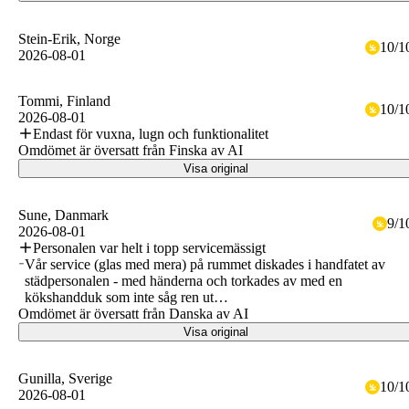
Stein-Erik
, Norge
10
/
1
2026-08-01
Tommi
, Finland
10
/
1
2026-08-01
Endast för vuxna, lugn och funktionalitet
Omdömet är översatt från Finska av AI
Visa original
Sune
, Danmark
9
/
1
2026-08-01
Personalen var helt i topp servicemässigt
Vår service (glas med mera) på rummet diskades i handfatet av
städpersonalen - med händerna och torkades av med en
kökshandduk som inte såg ren ut…
Omdömet är översatt från Danska av AI
Visa original
Gunilla
, Sverige
10
/
1
2026-08-01