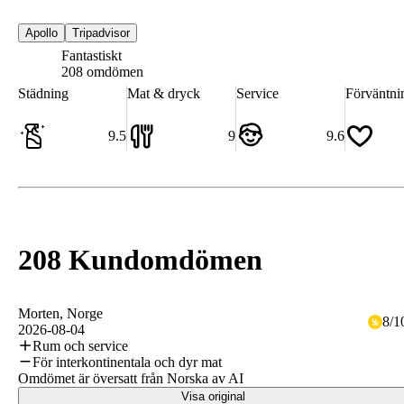
Apollo
Tripadvisor
Fantastiskt
9.5
208 omdömen
Städning
Mat & dryck
Service
Förväntni
9.5
9
9.6
208 Kundomdömen
Morten
, Norge
8
/
1
2026-08-04
Rum och service
För interkontinentala och dyr mat
Omdömet är översatt från Norska av AI
Visa original