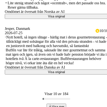
Lite stenig strand och något «ocentralt», men det passade oss bra.
Reser gärna tillbaka.
Omdömet är översatt från Norska av AI
Visa original
Jesper
, Danmark
10
/
1
2026-07-25
Nytt hotell, så ingen slitage - härlig mat i deras gourmetrestaurang -
tillräckligt med solsängar för alla vid den privata stranden - vi hade
en juniorsvit med balkong och havsutsikt, så fantastiskt
Buffén var lite för tråkig, saknade lite mer gourmetmat och samma
mat igen och igen, så även om vi hade halv pension började vi äta i
hotellets två À la carte-restauranger. Bufférestaurangen behöver
högre nivå, vi orkar inte äta där en hel vecka!
Omdömet är översatt från Danska av AI
Visa original
Visar 10 av 184
Visa mer