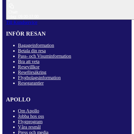
Chatt
Idag: 09.00-17.00
Till Kundservice
INFÖR RESAN
Bagageinformation
Betala din resa
Pass- och Visuminformation
Bra att veta
Resevillkor
Reseförsäkring
Flygbolagsinformation
Resegarantier
APOLLO
Om Apollo
Jobba hos oss
Flygprogram
Våra resmål
Press och media