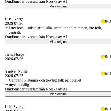
Omdömet är översatt från Norska av AI
Visa original
Lise
, Norge
8
/
1
2026-07-26
Litet hotell, solstolar till alla, utemiljön till rummen, lite folk,
centralt.
Omdömet är översatt från Norska av AI
Visa original
Jarle
, Norge
9
/
1
2026-07-26
Yngve
, Norge
6
/
1
2026-07-25
Centralt i Platanias och trevligt folk på hotellet
mycket dålig
Omdömet är översatt från Norska av AI
Visa original
Leif
, Sverige
8
/
1