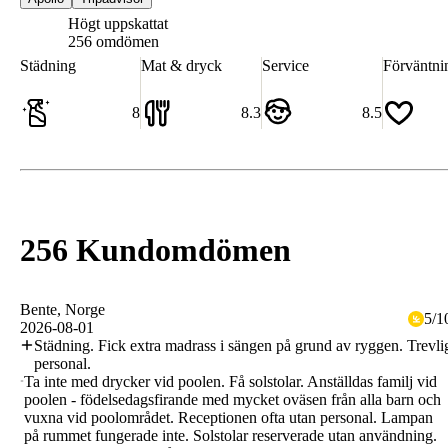
Högt uppskattat
8.3
256 omdömen
Städning
Mat & dryck
Service
Förväntni
8
8.3
8.5
256 Kundomdömen
Bente
, Norge
5
/
1
2026-08-01
Städning. Fick extra madrass i sängen på grund av ryggen. Trevli
personal.
Ta inte med drycker vid poolen. Få solstolar. Anställdas familj vid
poolen - födelsedagsfirande med mycket oväsen från alla barn och
vuxna vid poolområdet. Receptionen ofta utan personal. Lampan
på rummet fungerade inte. Solstolar reserverade utan användning.