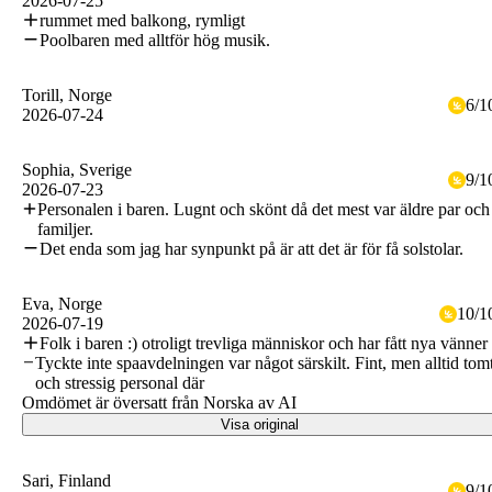
2026-07-25
rummet med balkong, rymligt
Poolbaren med alltför hög musik.
Torill
, Norge
6
/
1
2026-07-24
Sophia
, Sverige
9
/
1
2026-07-23
Personalen i baren. Lugnt och skönt då det mest var äldre par och
familjer.
Det enda som jag har synpunkt på är att det är för få solstolar.
Eva
, Norge
10
/
1
2026-07-19
Folk i baren :) otroligt trevliga människor och har fått nya vänner
Tyckte inte spaavdelningen var något särskilt. Fint, men alltid tom
och stressig personal där
Omdömet är översatt från Norska av AI
Visa original
Sari
, Finland
9
/
1