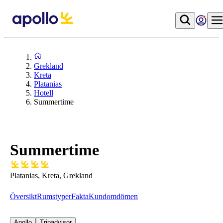
Grekland
Kreta
Platanias
Hotell
Summertime
Summertime
Platanias, Kreta, Grekland
Översikt
Rumstyper
Fakta
Kundomdömen
Apollo
Tripadvisor