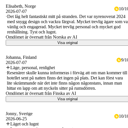
Elisabeth
, Norge
10
/
1
2026-07-07
Det låg helt fantastiskt mitt på stranden. Det var nyrenoverat 2024
med snygg design och vackra färgval. Mycket trevlig ägare som va
vänlig och engagerad. Mycket trevlig personal och mycket god
renhållning. Tyst och lugnt.
Omdömet är översatt från Norska av AI
Visa original
Johanna
, Finland
9
/
1
2026-07-07
Läge, personal, renlighet
Resenärer skulle kunna informeras i förväg att om man kommer till
hotellet sent på natten finns det ingen på plats. Det kan först vara
lite skrämmande när det inte finns någon någonstans, innan man
hittar en lapp om att nyckeln sitter på rumsdörren.
Omdömet är översatt från Finska av AI
Visa original
Jonny
, Sverige
10
/
1
2026-06-25
Läget och lugnt