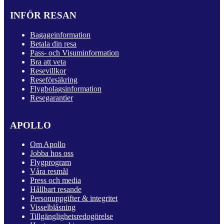
INFÖR RESAN
Bagageinformation
Betala din resa
Pass- och Visuminformation
Bra att veta
Resevillkor
Reseförsäkring
Flygbolagsinformation
Resegarantier
APOLLO
Om Apollo
Jobba hos oss
Flygprogram
Våra resmål
Press och media
Hållbart resande
Personuppgifter & integritet
Visselblåsning
Tillgänglighetsredogörelse