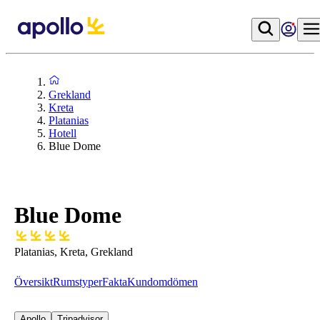
Grekland
Kreta
Platanias
Hotell
Blue Dome
Blue Dome
Platanias, Kreta, Grekland
Översikt
Rumstyper
Fakta
Kundomdömen
Apollo
Tripadvisor