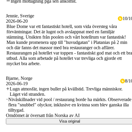
Ingen mottagning pga sen ankomst.
Jennie
, Sverige
10
/
1
2026-06-20
Blue Dome var ett fantastiskt hotell, som vida översteg våra
förväntningar. Det är lugnt och avslappnat med en familjär
stämning. Utsikten från poolen och vårt hotellrum var fantastisk!
Man kunde promenera upp till "huvudgatan" i Platanias på 2 min
och där fanns det massor med bra restauranger och affärer.
Restaurangen på hotellet var toppen - fantastiskt god mat och ett br
utbud. Alla som arbetade på hotellet var trevliga och gjorde ett
mycket bra arbete.
Bjarne
, Norge
8
/
1
2026-06-19
Lugn atmosfär, ingen buller på kvällstid. Trevliga människor.
Läget vid stranden.
Nivåskillnader vid pool / restaurang borde ha märkts. Observerade
flera "snubbel" olyckor, inklusive en kvinna som blev ganska illa
tilltygad.
Omdömet är översatt från Norska av AI
Visa original