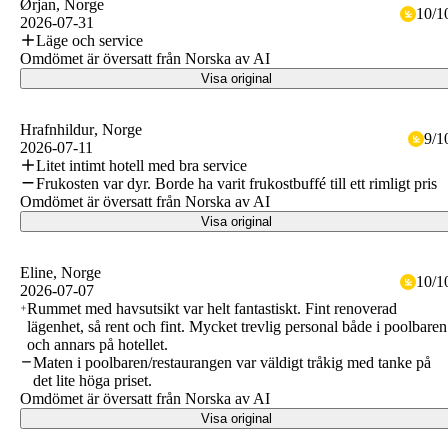
Ørjan
, Norge
10
/
1
2026-07-31
Läge och service
Omdömet är översatt från Norska av AI
Visa original
Hrafnhildur
, Norge
9
/
1
2026-07-11
Litet intimt hotell med bra service
Frukosten var dyr. Borde ha varit frukostbuffé till ett rimligt pris
Omdömet är översatt från Norska av AI
Visa original
Eline
, Norge
10
/
1
2026-07-07
Rummet med havsutsikt var helt fantastiskt. Fint renoverad
lägenhet, så rent och fint. Mycket trevlig personal både i poolbaren
och annars på hotellet.
Maten i poolbaren/restaurangen var väldigt tråkig med tanke på
det lite höga priset.
Omdömet är översatt från Norska av AI
Visa original