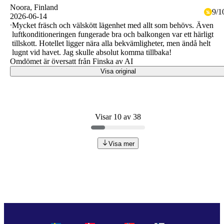
Noora
, Finland
9
/
1
2026-06-14
Mycket fräsch och välskött lägenhet med allt som behövs. Även
luftkonditioneringen fungerade bra och balkongen var ett härligt
tillskott. Hotellet ligger nära alla bekvämligheter, men ändå helt
lugnt vid havet. Jag skulle absolut komma tillbaka!
Omdömet är översatt från Finska av AI
Visa original
Visar 10 av 38
Visa mer