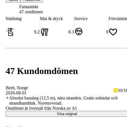
Fantastiskt
9.1
47 omdömen
Städning
Mat & dryck
Service
Förväntni
9.2
8.3
9
47 Kundomdömen
Berit
, Norge
10
/
1
2026-08-01
Absolut bassäng (12,5 m), nära stranden. Gratis solstolar och
strandhandduk. Nyrenoverad.
Omdömet är översatt från Norska av AI
Visa original