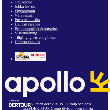
Om Apollo
Jobba hos oss
Flygprogram
Våra resmål
Press och media
Hållbart resande
Personuppgifter & integritet
Visselblåsning
Tillgänglighetsredogörelse
Hantera cookies
Vi är en del av REWE Group och dess
DERTOUR Group-division, den största