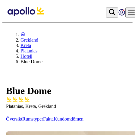
Grekland
Kreta
Platanias
Hotell
Blue Dome
Blue Dome
Platanias, Kreta, Grekland
Översikt
Rumstyper
Fakta
Kundomdömen