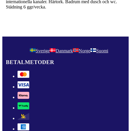
internationella kanaler. Hårtork. Badrum med dusch och wc.
Städning 6 ggr/vecka.
Sverige
Danmark
Norge
Suomi
BETALMETODER