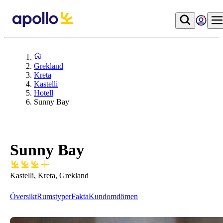
Grekland
Kreta
Kastelli
Hotell
Sunny Bay
Sunny Bay
Kastelli, Kreta, Grekland
Översikt
Rumstyper
Fakta
Kundomdömen