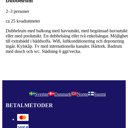
Dubbelrum
2–3 personer
c
a 25 kvadratmeter
Dubbelrum med balkong med havsutsikt, med begränsad havsutsikt
eller med poolutsikt. En dubbelsäng eller två enkelsängar. Möjlighet
till extrabädd i bäddsoffa. Wifi, luftkonditionering och deponering
ingår. Kylskåp. Tv med internationella kanaler. Hårtork. Badrum
med dusch och wc. Städning 6 ggr/vecka.
Sverige
Danmark
Norge
Suomi
BETALMETODER