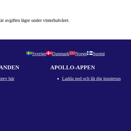
r avgiften lägre under vinterhalvåret.
Sverige
Danmark
Norge
Suomi
DANDEN
APOLLO-APPEN
brev här
Ladda ned och låt dig inspireras