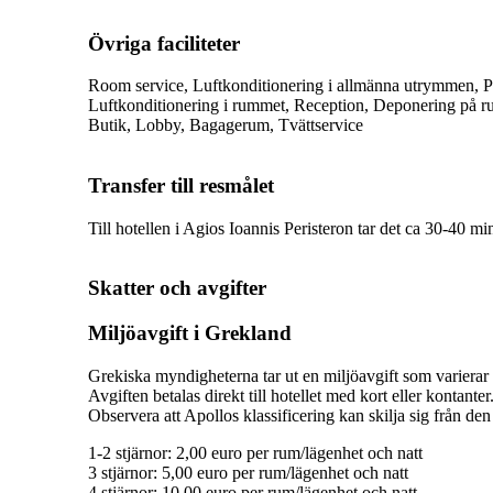
Övriga faciliteter
Room service, Luftkonditionering i allmänna utrymmen, P
Luftkonditionering i rummet, Reception, Deponering på r
Butik, Lobby, Bagagerum, Tvättservice
Transfer till resmålet
Till hotellen i Agios Ioannis Peristeron tar det ca 30-40 min
Skatter och avgifter
Miljöavgift i Grekland
Grekiska myndigheterna tar ut en miljöavgift som varierar b
Avgiften betalas direkt till hotellet med kort eller kontante
Observera att Apollos klassificering kan skilja sig från den 
1-2 stjärnor: 2,00 euro per rum/lägenhet och natt
3 stjärnor: 5,00 euro per rum/lägenhet och natt
4 stjärnor: 10,00 euro per rum/lägenhet och natt