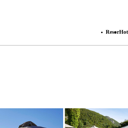
Resor
Hot