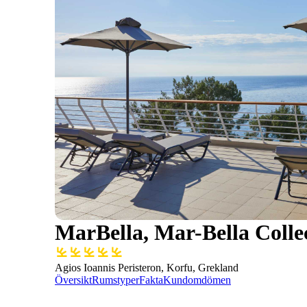
MarBella, Mar-Bella Colle
Agios Ioannis Peristeron, Korfu, Grekland
Översikt
Rumstyper
Fakta
Kundomdömen