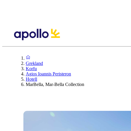
Grekland
Korfu
Agios Ioannis Peristeron
Hotell
MarBella, Mar-Bella Collection