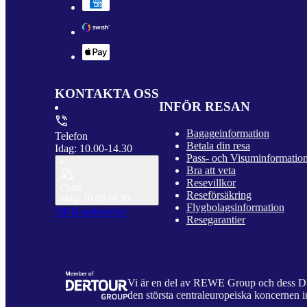
KONTAKTA OSS
INFÖR RESAN
Bagageinformation
Telefon
Betala din resa
Idag: 10.00-14.30
Pass- och Visuminformatio
Bra att veta
Resevillkor
Chatt
Reseförsäkring
Idag: 10.00-14.30
Flygbolagsinformation
Till Kundservice
Resegarantier
Vi är en del av REWE Group och dess
den största centraleuropeiska koncernen i