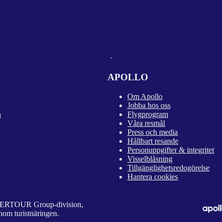
APOLLO
Om Apollo
Jobba hos oss
n
Flygprogram
Våra resmål
Press och media
Hållbart resande
Personuppgifter & integritet
Visselblåsning
Tillgänglighetsredogörelse
Hantera cookies
 DERTOUR Group-division,
nom turistnäringen.