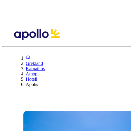
Grekland
Karpathos
Amopi
Hotell
Apolis