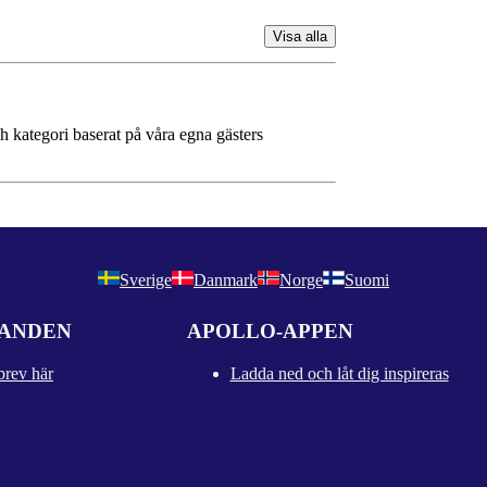
Visa alla
ch kategori baserat på våra egna gästers
Sverige
Danmark
Norge
Suomi
DANDEN
APOLLO-APPEN
brev här
Ladda ned och låt dig inspireras