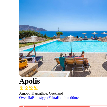
Apolis
Amopi, Karpathos, Grekland
Översikt
Rumstyper
Fakta
Kundomdömen