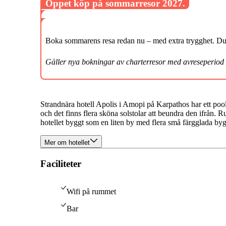
Öppet köp på sommarresor 2027.
Boka sommarens resa redan nu – med extra trygghet. Du k
Gäller nya bokningar av charterresor med avreseperiod
Strandnära hotell Apolis i Amopi på Karpathos har ett po
och det finns flera sköna solstolar att beundra den ifrån.
hotellet byggt som en liten by med flera små färgglada by
Mer om hotellet
Faciliteter
Wifi på rummet
Bar