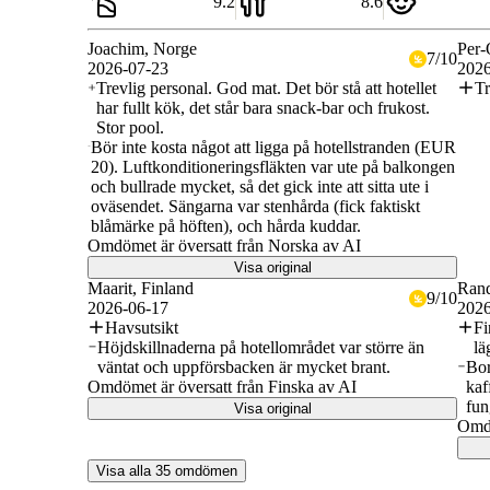
9.2
8.6
Joachim
, Norge
Per-
7
/
10
2026-07-23
2026
Trevlig personal. God mat. Det bör stå att hotellet
Tr
har fullt kök, det står bara snack-bar och frukost.
Stor pool.
Bör inte kosta något att ligga på hotellstranden (EUR
20). Luftkonditioneringsfläkten var ute på balkongen
och bullrade mycket, så det gick inte att sitta ute i
oväsendet. Sängarna var stenhårda (fick faktiskt
blåmärke på höften), och hårda kuddar.
Omdömet är översatt från Norska av AI
Visa original
Maarit
, Finland
Ran
9
/
10
2026-06-17
2026
Havsutsikt
Fi
Höjdskillnaderna på hotellområdet var större än
lä
väntat och uppförsbacken är mycket brant.
Bor
Omdömet är översatt från Finska av AI
kaf
fun
Visa original
Omdö
Visa alla 35 omdömen