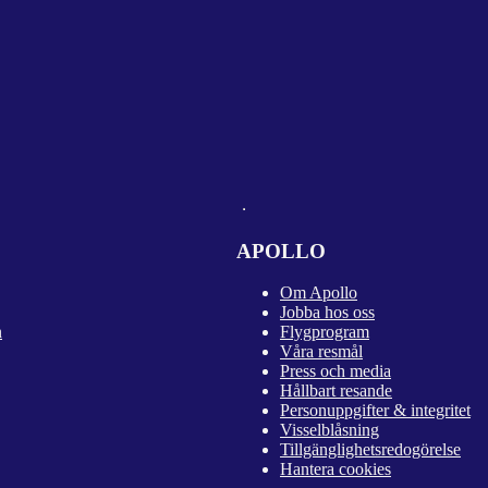
APOLLO
Om Apollo
Jobba hos oss
n
Flygprogram
Våra resmål
Press och media
Hållbart resande
Personuppgifter & integritet
Visselblåsning
Tillgänglighetsredogörelse
Hantera cookies