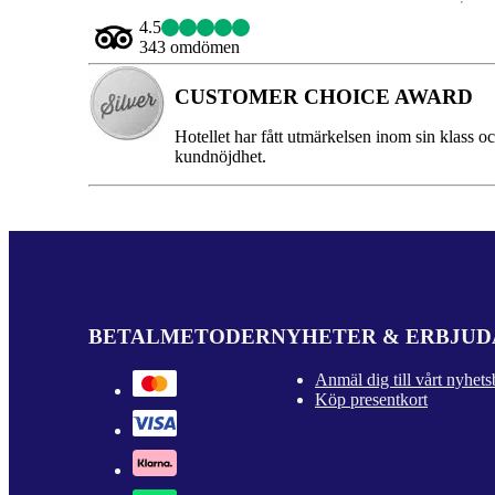
4.5
343 omdömen
CUSTOMER CHOICE AWARD
Hotellet har fått utmärkelsen inom sin klass o
kundnöjdhet.
BETALMETODER
NYHETER & ERBJU
Anmäl dig till vårt nyhets
Köp presentkort