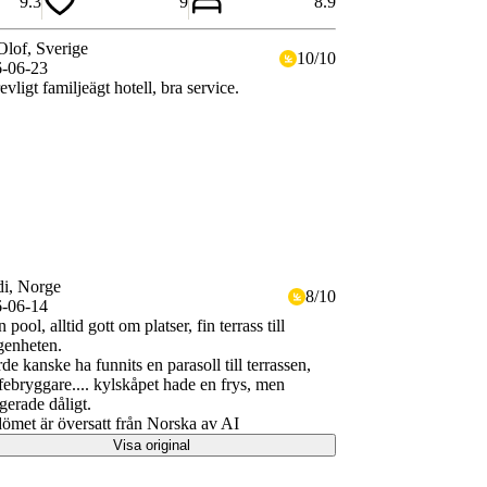
9.3
9
8.9
Olof
, Sverige
10
/
10
-06-23
evligt familjeägt hotell, bra service.
di
, Norge
8
/
10
-06-14
n pool, alltid gott om platser, fin terrass till
genheten.
de kanske ha funnits en parasoll till terrassen,
febryggare.... kylskåpet hade en frys, men
gerade dåligt.
met är översatt från Norska av AI
Visa original