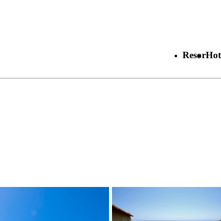
Resor
Hot