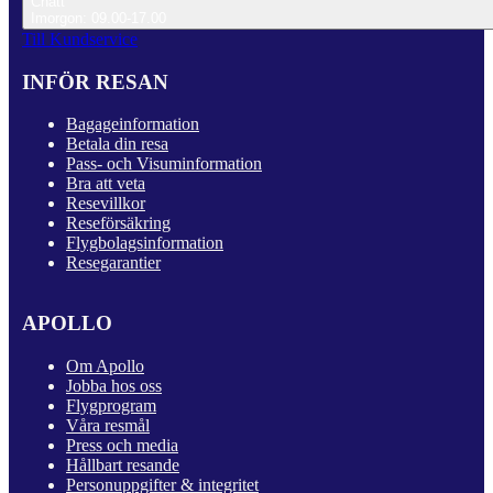
Chatt
Imorgon: 09.00-17.00
Till Kundservice
INFÖR RESAN
Bagageinformation
Betala din resa
Pass- och Visuminformation
Bra att veta
Resevillkor
Reseförsäkring
Flygbolagsinformation
Resegarantier
APOLLO
Om Apollo
Jobba hos oss
Flygprogram
Våra resmål
Press och media
Hållbart resande
Personuppgifter & integritet