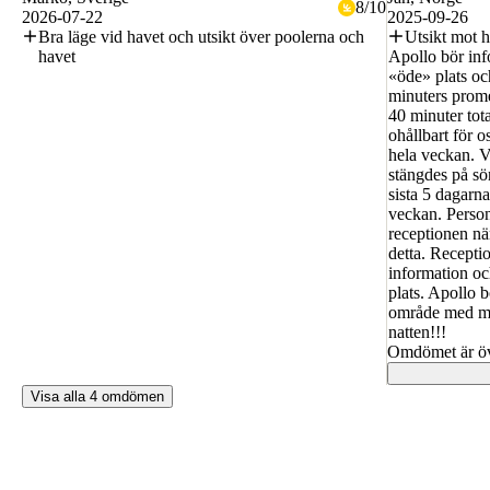
8
/
10
2026-07-22
2025-09-26
Bra läge vid havet och utsikt över poolerna och
Utsikt mot h
havet
Apollo bör inf
«öde» plats och
minuters prome
40 minuter tota
ohållbart för o
hela veckan. V
stängdes på sö
sista 5 dagarna
veckan. Person
receptionen nä
detta. Recepti
information oc
plats. Apollo b
område med my
natten!!!
Omdömet är öv
Visa alla 4 omdömen