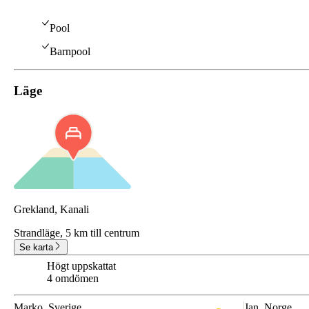
Pool
Barnpool
Läge
Grekland, Kanali
Strandläge,
5 km till centrum
Se karta
Högt uppskattat
8.3
4 omdömen
Marko
, Sverige
Jan
, Norge