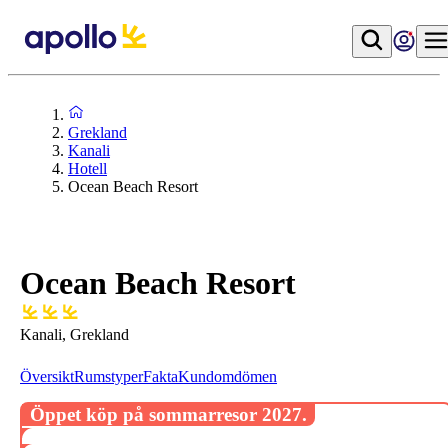
Grekland
Kanali
Hotell
Ocean Beach Resort
Ocean Beach Resort
Kanali, Grekland
Översikt
Rumstyper
Fakta
Kundomdömen
Öppet köp på sommarresor 2027.