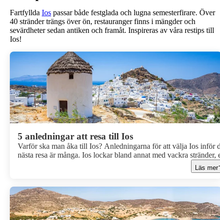
Fartfyllda
Ios
passar både festglada och lugna semesterfirare. Över
40 stränder trängs över ön, restauranger finns i mängder och
sevärdheter sedan antiken och framåt. Inspireras av våra restips till
Ios!
5 anledningar att resa till Ios
Varför ska man åka till Ios? Anledningarna för att välja Ios inför 
nästa resa är många. Ios lockar bland annat med vackra stränder, e
pulserande nattliv, härliga naturupplevelser och mycket mer! Här 
Läs mer
vi valt att lista några av anledningarna för att välja Ios i sommar.