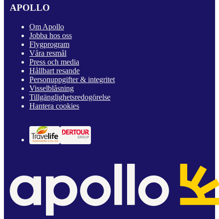
APOLLO
Om Apollo
Jobba hos oss
Flygprogram
Våra resmål
Press och media
Hållbart resande
Personuppgifter & integritet
Visselblåsning
Tillgänglighetsredogörelse
Hantera cookies