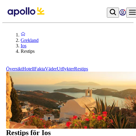
Grekland
Ios
Restips
Översikt
Hotell
Fakta
Väder
Utflykter
Restips
Restips för Ios