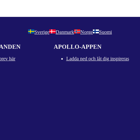
Sverige
Danmark
Norge
Suomi
DANDEN
APOLLO-APPEN
brev här
Ladda ned och låt dig inspireras