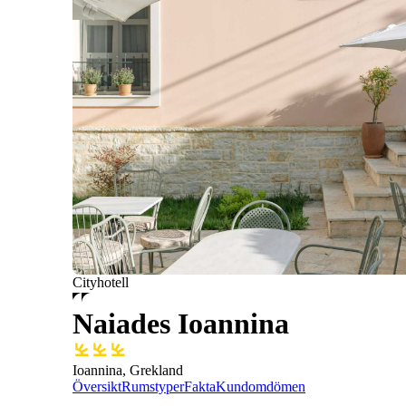
Cityhotell
Naiades Ioannina
Ioannina, Grekland
Översikt
Rumstyper
Fakta
Kundomdömen