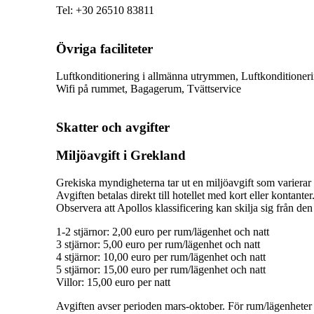
Tel
:
+30 26510 83811
Övriga faciliteter
Luftkonditionering i allmänna utrymmen, Luftkonditioner
Wifi på rummet, Bagagerum, Tvättservice
Skatter och avgifter
Miljöavgift i Grekland
Grekiska myndigheterna tar ut en miljöavgift som varierar b
Avgiften betalas direkt till hotellet med kort eller kontante
Observera att Apollos klassificering kan skilja sig från den 
1-2 stjärnor: 2,00 euro per rum/lägenhet och natt
3 stjärnor: 5,00 euro per rum/lägenhet och natt
4 stjärnor: 10,00 euro per rum/lägenhet och natt
5 stjärnor: 15,00 euro per rum/lägenhet och natt
Villor: 15,00 euro per natt
Avgiften avser perioden mars-oktober. För rum/lägenheter ä