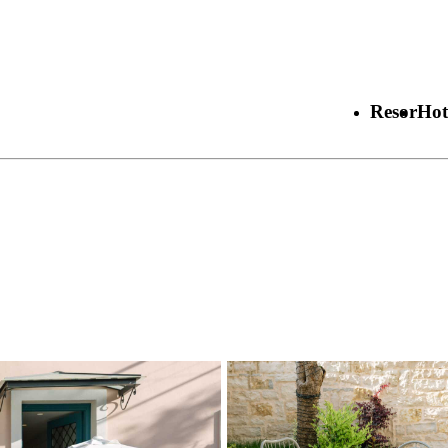
Resor
Hot