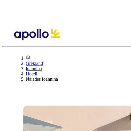
Grekland
Ioannina
Hotell
Naiades Ioannina