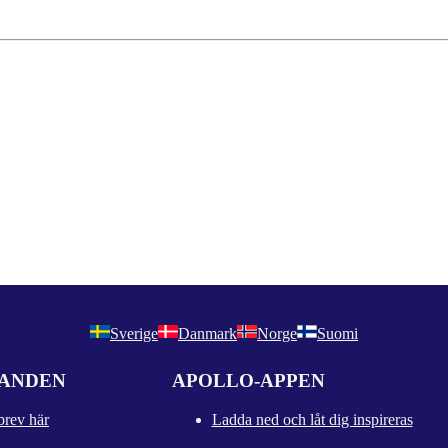
Sverige
Danmark
Norge
Suomi
DANDEN
APOLLO-APPEN
brev här
Ladda ned och låt dig inspireras