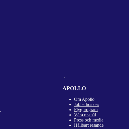
APOLLO
Om Apollo
Jobba hos oss
n
Flygprogram
Våra resmål
Press och media
Hållbart resande