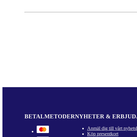
BETALMETODER
NYHETER & ERBJU
Anmäl dig till vårt nyhets
Köp presentkort