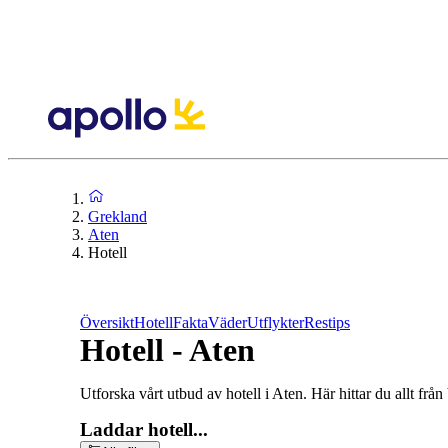
Grekland
Aten
Hotell
Översikt
Hotell
Fakta
Väder
Utflykter
Restips
Hotell - Aten
Utforska vårt utbud av hotell i Aten. Här hittar du allt från 
Laddar hotell...