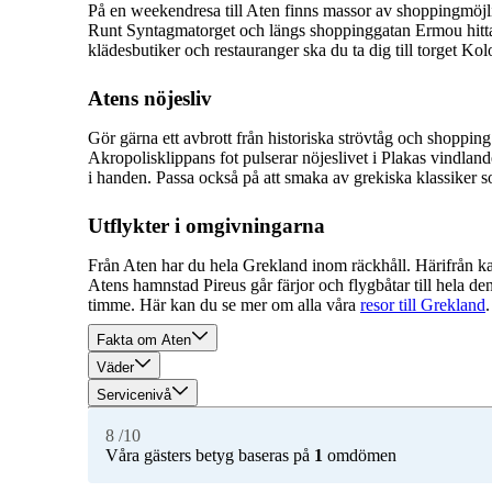
På en weekendresa till Aten finns massor av shoppingmöj
Runt Syntagmatorget och längs shoppinggatan Ermou hittar d
klädesbutiker och restauranger ska du ta dig till torget Kol
Atens nöjesliv
Gör gärna ett avbrott från historiska strövtåg och shopping
Akropolisklippans fot pulserar nöjeslivet i Plakas vindland
i handen. Passa också på att smaka av grekiska klassiker s
Utflykter i omgivningarna
Från Aten har du hela Grekland inom räckhåll. Härifrån ka
Atens hamnstad Pireus går färjor och flygbåtar till hela de
timme. Här kan du se mer om alla våra
resor till Grekland
.
Fakta om Aten
Väder
Servicenivå
8
/10
Våra gästers betyg baseras på
1
omdömen