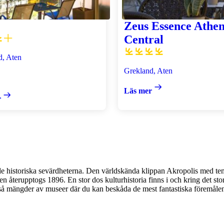
Zeus Essence Athen
Central
d, Aten
Grekland, Aten
Läs mer
r
a de historiska sevärdheterna. Den världskända klippan Akropolis med te
 återupptogs 1896. En stor dos kulturhistoria finns i och kring det sto
så mängder av museer där du kan beskåda de mest fantastiska föremålen 