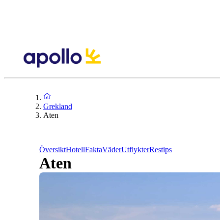
Grekland
Aten
Översikt
Hotell
Fakta
Väder
Utflykter
Restips
Aten