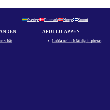
Sverige
Danmark
Norge
Suomi
DANDEN
APOLLO-APPEN
brev här
Ladda ned och låt dig inspireras