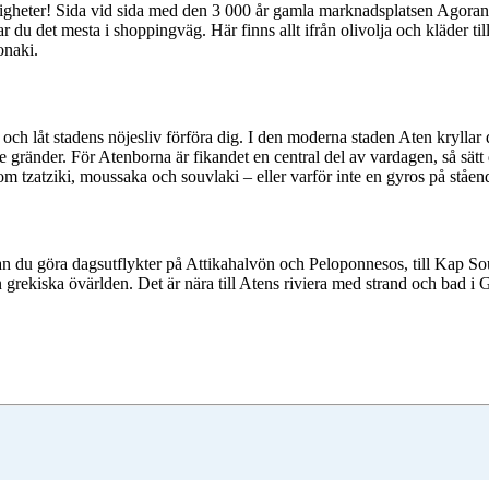
ligheter! Sida vid sida med den 3 000 år gamla marknadsplatsen Agor
u det mesta i shoppingväg. Här finns allt ifrån olivolja och kläder till
onaki.
 och låt stadens nöjesliv förföra dig. I den moderna staden Aten kryllar 
e gränder. För Atenborna är fikandet en central del av vardagen, så sätt
om tzatziki, moussaka och souvlaki – eller varför inte en gyros på ståen
n du göra dagsutflykter på Attikahalvön och Peloponnesos, till Kap So
n grekiska övärlden. Det är nära till Atens riviera med strand och bad i 