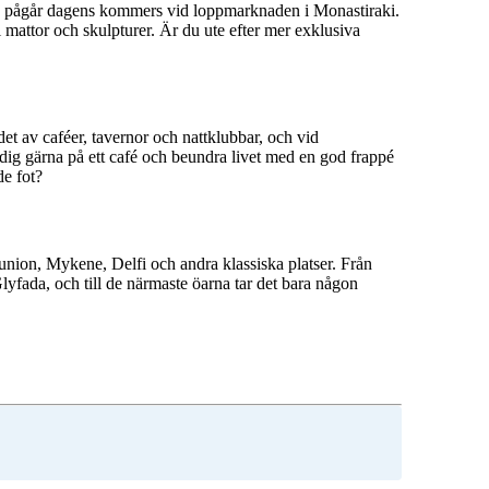
an pågår dagens kommers vid loppmarknaden i Monastiraki.
 mattor och skulpturer. Är du ute efter mer exklusiva
det av caféer, tavernor och nattklubbar, och vid
 dig gärna på ett café och beundra livet med en god frappé
de fot?
union, Mykene, Delfi och andra klassiska platser. Från
Glyfada, och till de närmaste öarna tar det bara någon