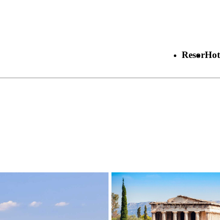
Resor
Hot