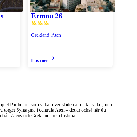
s
Ermou 26
Grekland, Aten
Läs mer
mplet Parthenon som vakar över staden är en klassiker, och
ra torget Syntagma i centrala Aten – det är också här du
från Atens och Greklands rika historia.