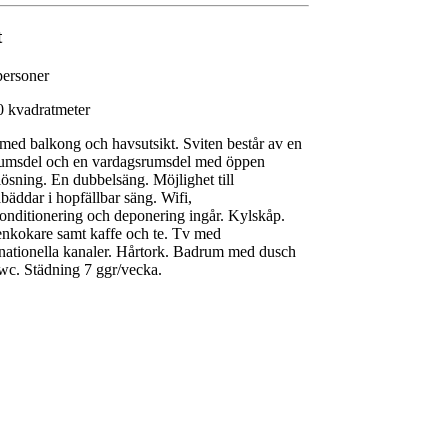
t
personer
0 kvadratmeter
 med balkong och havsutsikt. Sviten består av en
umsdel och en vardagsrumsdel med öppen
lösning. En dubbelsäng. Möjlighet till
abäddar i hopfällbar säng. Wifi,
konditionering och deponering ingår. Kylskåp.
enkokare samt kaffe och te. Tv med
rnationella kanaler. Hårtork. Badrum med dusch
wc. Städning 7 ggr/vecka.