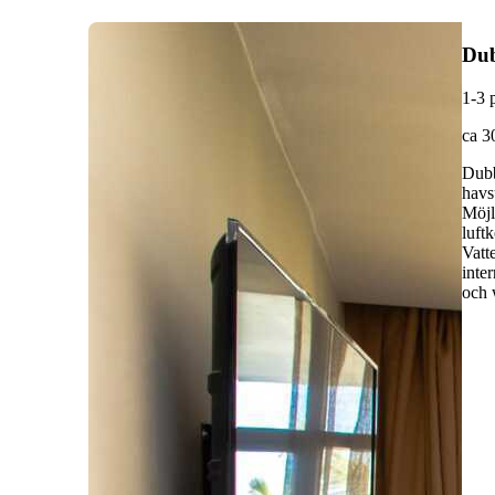
Du
1-3 
ca 3
Dubb
havs
Möjl
luft
Vatt
inte
och 