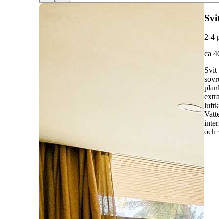
Svi
2-4 
ca 4
Svit
sovr
plan
extr
luft
Vatt
inte
och 