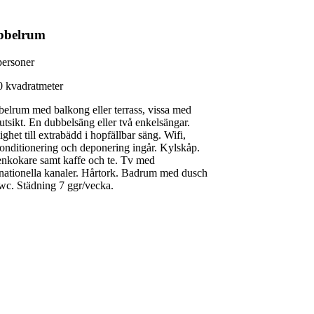
bbelrum
personer
0 kvadratmeter
elrum med balkong eller terrass, vissa med
utsikt. En dubbelsäng eller två enkelsängar.
ighet till extrabädd i hopfällbar säng. Wifi,
konditionering och deponering ingår. Kylskåp.
enkokare samt kaffe och te. Tv med
rnationella kanaler. Hårtork. Badrum med dusch
wc. Städning 7 ggr/vecka.