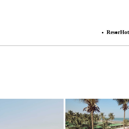
Resor
Hot