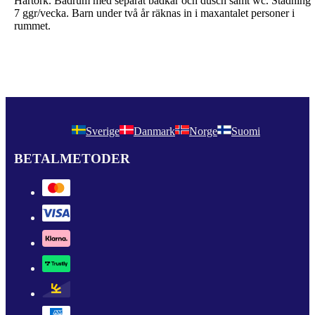
Hårtork. Badrum med separat badkar och dusch samt wc. Städning
7 ggr/vecka. Barn under två år räknas in i maxantalet personer i
rummet.
Sverige
Danmark
Norge
Suomi
BETALMETODER