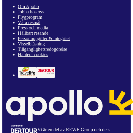
Om Apollo
Jobba hos oss
Flygprogram
Våra resmål
Press och media
Hållbart resande
Personuppgifter & integritet
Visselblåsning
Tillgänglighetsredogörelse
Hantera cookies
Vi är en del av REWE Group och dess