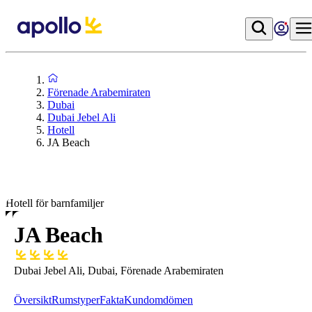
Förenade Arabemiraten
Dubai
Dubai Jebel Ali
Hotell
JA Beach
Hotell för barnfamiljer
JA Beach
Dubai Jebel Ali, Dubai, Förenade Arabemiraten
Översikt
Rumstyper
Fakta
Kundomdömen