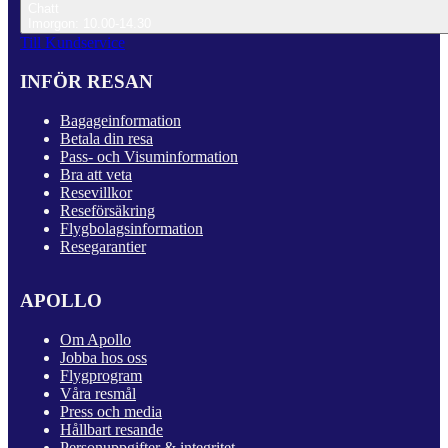
Chatt
Imorgon: 10.00-14.30
Till Kundservice
INFÖR RESAN
Bagageinformation
Betala din resa
Pass- och Visuminformation
Bra att veta
Resevillkor
Reseförsäkring
Flygbolagsinformation
Resegarantier
APOLLO
Om Apollo
Jobba hos oss
Flygprogram
Våra resmål
Press och media
Hållbart resande
Personuppgifter & integritet