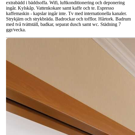
extrabädd i bäddsoffa. Wifi, luftkonditionering och deponering
ingår. Kylskåp. Vattenkokare samt kaffe och te. Espresso
kaffemaskin - kapslar ingår inte. Tv med internationella kanaler.
Strykjärn och strykbräda. Badrockar och tofflor. Hårtork. Badrum
med två tvättställ, badkar, separat dusch samt wc. Städning 7
ggr/vecka.