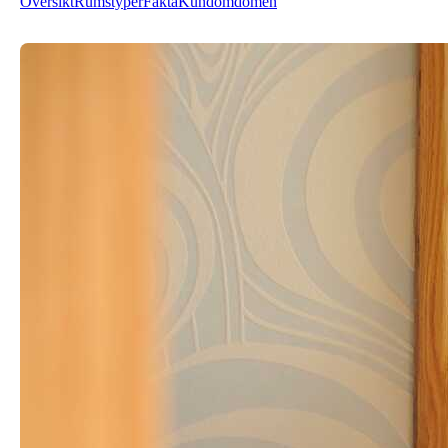
Översikt
Rumstyper
Fakta
Kundomdömen