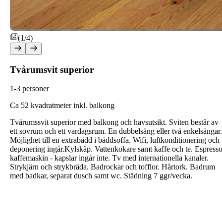
(1/4)
Tvårumsvit superior
1-3 personer
C
a 52 kvadratmeter inkl. balkong
Tvårumssvit superior med balkong och havsutsikt. Sviten består av
ett sovrum och ett vardagsrum. En dubbelsäng eller två enkelsängar.
Möjlighet till en extrabädd i bäddsoffa. Wifi, luftkonditionering och
deponering ingår.Kylskåp. Vattenkokare samt kaffe och te. Espress
kaffemaskin - kapslar ingår inte. Tv med internationella kanaler.
Strykjärn och strykbräda. Badrockar och tofflor. Hårtork. Badrum
med badkar, separat dusch samt wc. Städning 7 ggr/vecka.