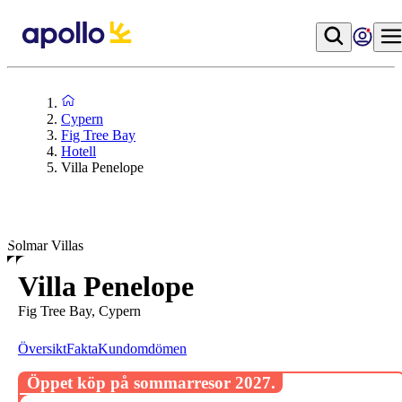
Cypern
Fig Tree Bay
Hotell
Villa Penelope
Solmar Villas
Villa Penelope
Fig Tree Bay, Cypern
Översikt
Fakta
Kundomdömen
Öppet köp på sommarresor 2027.