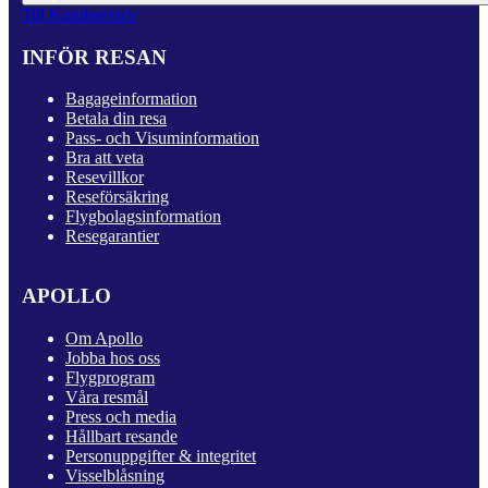
Till Kundservice
INFÖR RESAN
Bagageinformation
Betala din resa
Pass- och Visuminformation
Bra att veta
Resevillkor
Reseförsäkring
Flygbolagsinformation
Resegarantier
APOLLO
Om Apollo
Jobba hos oss
Flygprogram
Våra resmål
Press och media
Hållbart resande
Personuppgifter & integritet
Visselblåsning