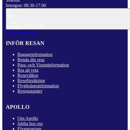
Telefon
Imorgon: 08.30-17.00
Chatt
Imorgon: 09.00-17.00
Till Kundservice
INFÖR RESAN
Bagageinformation
Betala din resa
Pass- och Visuminformation
Bra att veta
Resevillkor
Reseförsäkring
Flygbolagsinformation
Resegarantier
APOLLO
Om Apollo
Jobba hos oss
Flygprogram