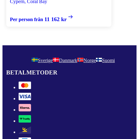
Cypern, Coral Bay
11 162 kr
Per person från
Sverige
Danmark
Norge
Suomi
BETALMETODER