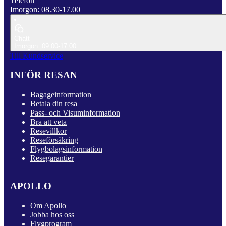
Telefon
Imorgon: 08.30-17.00
Chatt
Imorgon: 09.00-17.00
Till Kundservice
INFÖR RESAN
Bagageinformation
Betala din resa
Pass- och Visuminformation
Bra att veta
Resevillkor
Reseförsäkring
Flygbolagsinformation
Resegarantier
APOLLO
Om Apollo
Jobba hos oss
Flygprogram