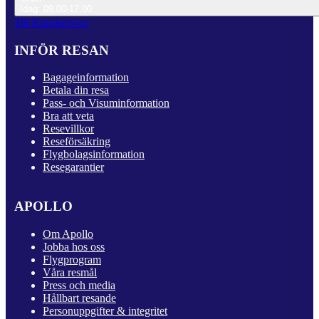
Idag: 09.00-17.00
Till Kundservice
INFÖR RESAN
Bagageinformation
Betala din resa
Pass- och Visuminformation
Bra att veta
Resevillkor
Reseförsäkring
Flygbolagsinformation
Resegarantier
APOLLO
Om Apollo
Jobba hos oss
Flygprogram
Våra resmål
Press och media
Hållbart resande
Personuppgifter & integritet