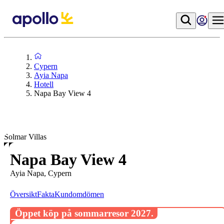
Cypern
Ayia Napa
Hotell
Napa Bay View 4
Solmar Villas
Napa Bay View 4
Ayia Napa, Cypern
Översikt
Fakta
Kundomdömen
Öppet köp på sommarresor 2027.