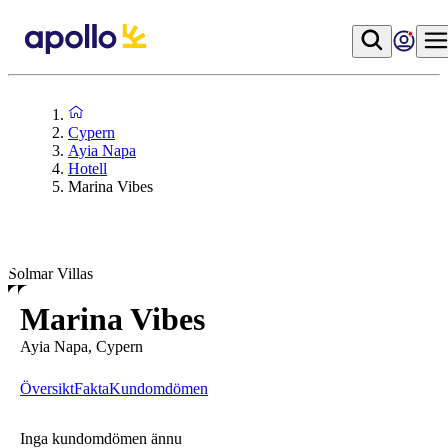
Cypern
Ayia Napa
Hotell
Marina Vibes
Solmar Villas
Marina Vibes
Ayia Napa, Cypern
Översikt
Fakta
Kundomdömen
Inga kundomdömen ännu