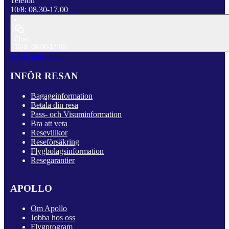
Telefon
10/8: 08.30-17.00
Chatt
10/8: 09.00-17.00
Till Kundservice
INFÖR RESAN
Bagageinformation
Betala din resa
Pass- och Visuminformation
Bra att veta
Resevillkor
Reseförsäkring
Flygbolagsinformation
Resegarantier
APOLLO
Om Apollo
Jobba hos oss
Flygprogram