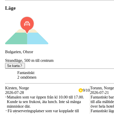
Läge
Bulgarien, Obzor
Strandläge,
500 m till centrum
Se karta
Fantastiskt
9.5
2 omdömen
Kirsten
, Norge
Torunn
, Norge
9
/
10
2026-07-28
2026-07-21
Matsalen som var öppen från kl 10.00 till 17.00.
Fantastiskt ba
Kunde ta sen frukost, äta lunch. Inte så många
till alla målti
människor där.
över hela hote
Få uteserveringsplatser som var kopplade till
Fantastiskt lä