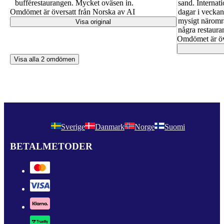
bufférestaurangen. Mycket oväsen in.
sand. Internat
Omdömet är översatt från Norska av AI
dagar i veckan
mysigt närområ
Visa original
några restaura
Omdömet är öv
Visa alla 2 omdömen
Sverige
Danmark
Norge
Suomi
BETALMETODER