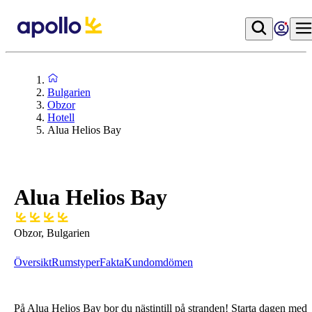
Bulgarien
Obzor
Hotell
Alua Helios Bay
Alua Helios Bay
Obzor, Bulgarien
Översikt
Rumstyper
Fakta
Kundomdömen
På Alua Helios Bay bor du nästintill på stranden! S
tarta dagen med