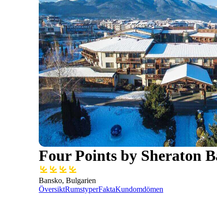
Four Points by Sheraton 
Bansko, Bulgarien
Översikt
Rumstyper
Fakta
Kundomdömen