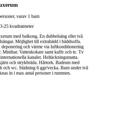
luxerum
personer, varav 1 barn
23-25 kvadratmeter
xerum med balkong. En dubbelsäng eller två
lsängar. Möjlighet till extrabädd i bäddsoffa.
, deponering och värme via luftkonditionering
r. Minibar. Vattenkokare samt kaffe och te. Tv
internationella kanaler. Heltäckningsmatta.
kjärn och strykbräda. Hårtork. Badrum med
h och wc. Städning 6 ggr/vecka. Barn under två
äknas in i max antal personer i rummen.