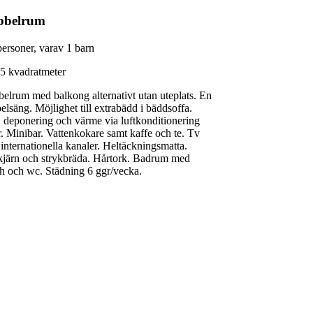
bbelrum
personer, varav 1 barn
25 kvadratmeter
elrum med balkong alternativt utan uteplats. En
elsäng. Möjlighet till extrabädd i bäddsoffa.
, deponering och värme via luftkonditionering
r. Minibar. Vattenkokare samt kaffe och te. Tv
internationella kanaler. Heltäckningsmatta.
kjärn och strykbräda. Hårtork. Badrum med
h och wc. Städning 6 ggr/vecka.