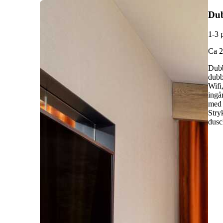
Du
1-3 
C
a 
Dubb
dubb
Wifi
ingå
med 
Stry
dusc