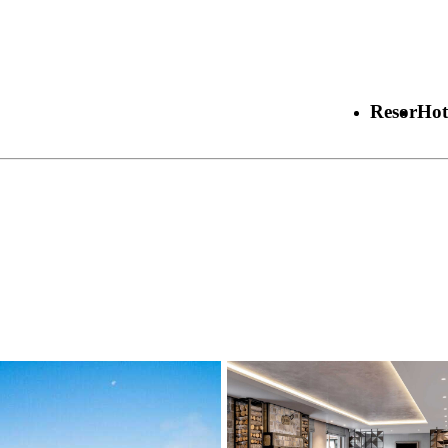
Resor
Hot