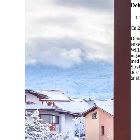
De
1-3 
C
a 
Delu
enke
Wifi
ingå
med 
Stry
dusc
år r