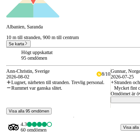
Albanien, Saranda
10 m till stranden,
900 m till centrum
Se karta
Högt uppskattat
8.3
95 omdömen
Ann-Christin
, Sverige
Gunnar
, Norg
8
/
10
2026-08-02
2026-07-25
Lugnet, närheten till stranden. Trevlig personal.
Stranden och 
Rummet var ganska slitet.
Mycket fint o
Omdömet är öv
Visa alla 95 omdömen
4.3
Visa alla
60 omdömen