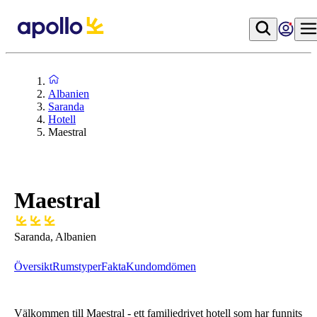
Albanien
Saranda
Hotell
Maestral
Maestral
Saranda, Albanien
Översikt
Rumstyper
Fakta
Kundomdömen
Välkommen till Maestral - ett familjedrivet hotell som har funnits