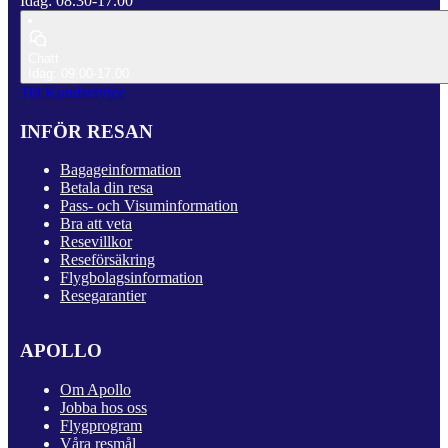
Idag: 08.30-17.00
Chatt
Idag: 09.00-17.00
Till Kundservice
INFÖR RESAN
Bagageinformation
Betala din resa
Pass- och Visuminformation
Bra att veta
Resevillkor
Reseförsäkring
Flygbolagsinformation
Resegarantier
APOLLO
Om Apollo
Jobba hos oss
Flygprogram
Våra resmål