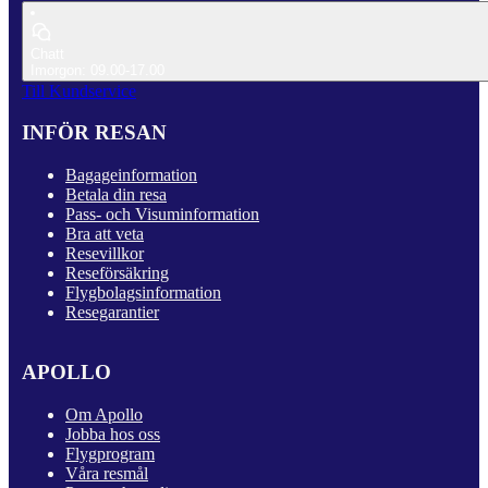
Chatt
Imorgon: 09.00-17.00
Till Kundservice
INFÖR RESAN
Bagageinformation
Betala din resa
Pass- och Visuminformation
Bra att veta
Resevillkor
Reseförsäkring
Flygbolagsinformation
Resegarantier
APOLLO
Om Apollo
Jobba hos oss
Flygprogram
Våra resmål