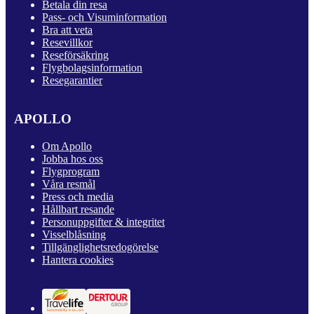
Betala din resa
Pass- och Visuminformation
Bra att veta
Resevillkor
Reseförsäkring
Flygbolagsinformation
Resegarantier
APOLLO
Om Apollo
Jobba hos oss
Flygprogram
Våra resmål
Press och media
Hållbart resande
Personuppgifter & integritet
Visselblåsning
Tillgänglighetsredogörelse
Hantera cookies