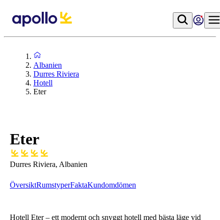
Albanien
Durres Riviera
Hotell
Eter
Eter
Durres Riviera, Albanien
Översikt
Rumstyper
Fakta
Kundomdömen
Hotell Eter – ett modernt och snyggt hotell med bästa läge vid