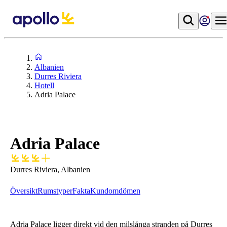
Albanien
Durres Riviera
Hotell
Adria Palace
Adria Palace
Durres Riviera, Albanien
Översikt
Rumstyper
Fakta
Kundomdömen
Adria Palace ligger direkt vid den milslånga stranden på Durres