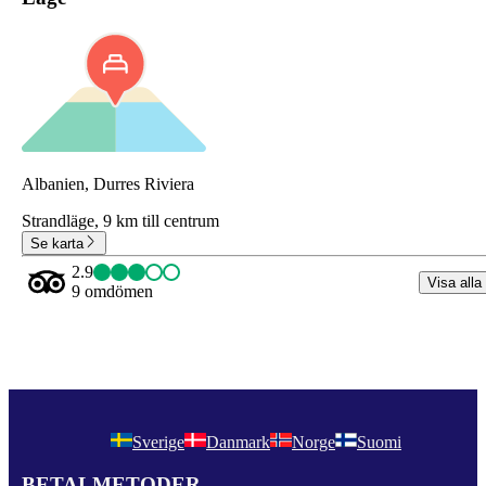
Albanien, Durres Riviera
Strandläge,
9 km till centrum
Se karta
2.9
Visa alla
9 omdömen
Sverige
Danmark
Norge
Suomi
BETALMETODER