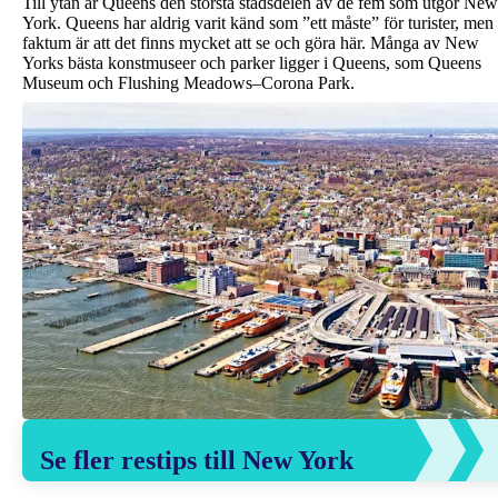
Till ytan är Queens den största stadsdelen av de fem som utgör New
York. Queens har aldrig varit känd som ”ett måste” för turister, men
faktum är att det finns mycket att se och göra här. Många av New
Yorks bästa konstmuseer och parker ligger i Queens, som Queens
Museum och Flushing Meadows–Corona Park.
Se fler restips till New York