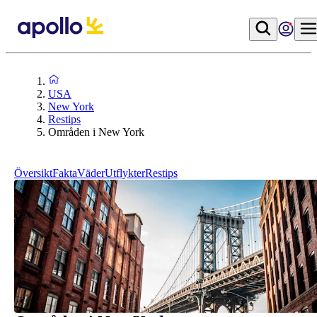
USA
New York
Restips
Områden i New York
Översikt
Fakta
Väder
Utflykter
Restips