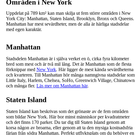
Områden i New York
Uppdelat på 789 km² kan man skilja ut fem större områden i New
York City: Manhattan, Staten Island, Brooklyn, Bronx och Queens.
Manhattan har mest sevärdheter, men de alla är härliga stadsdelar
med egen karaktär.
Manhattan
Stadsdelen Manhattan är i själva verket en ö, cirka fyra kilometer
bred som mest och är två mil lång. Det är Manhattan som de flesta
förknippar med
New York
. Här ligger de mest kända sevärdheterna
och kvarteren. Till Manhattan hör många namngivna stadsdelar som
Little Italy, Harlem, Chelsea, SoHo, Greenwich Village, Chinatown
och många fler.
Läs mer om Manhattan här
.
Staten Island
Staten Island kan beskrivas som det grönaste av de fem områden
som bildar New York. Här bor minst människor per kvadratmeter
och det finns 170 parker. Du tar dig till Staten Island genom att
korsa någon av broarna, eller genom att ta den mysiga kostnadsfria
färjan från södra Manhattan. Perfekt utflyktsplats om du behöver en