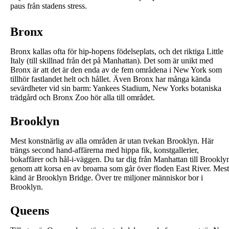
paus från stadens stress.
Bronx
Bronx kallas ofta för hip-hopens födelseplats, och det riktiga Little
Italy (till skillnad från det på Manhattan). Det som är unikt med
Bronx är att det är den enda av de fem områdena i New York som
tillhör fastlandet helt och hållet. Även Bronx har många kända
sevärdheter vid sin barm: Yankees Stadium, New Yorks botaniska
trädgård och Bronx Zoo hör alla till området.
Brooklyn
Mest konstnärlig av alla områden är utan tvekan Brooklyn. Här
trängs second hand-affärerna med hippa fik, konstgallerier,
bokaffärer och hål-i-väggen. Du tar dig från Manhattan till Brookly
genom att korsa en av broarna som går över floden East River. Mest
känd är Brooklyn Bridge. Över tre miljoner människor bor i
Brooklyn.
Queens