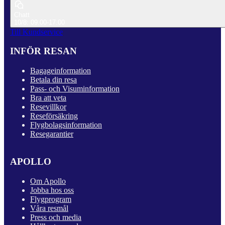
Chatt
10/8: 09.00-17.00
Till Kundservice
INFÖR RESAN
Bagageinformation
Betala din resa
Pass- och Visuminformation
Bra att veta
Resevillkor
Reseförsäkring
Flygbolagsinformation
Resegarantier
APOLLO
Om Apollo
Jobba hos oss
Flygprogram
Våra resmål
Press och media