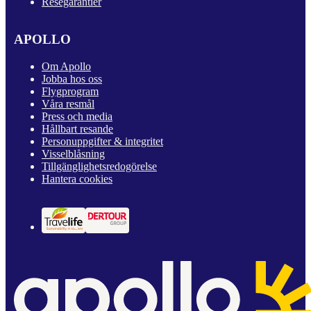
Resegarantier
APOLLO
Om Apollo
Jobba hos oss
Flygprogram
Våra resmål
Press och media
Hållbart resande
Personuppgifter & integritet
Visselblåsning
Tillgänglighetsredogörelse
Hantera cookies