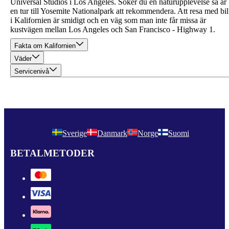
Universal Studios i Los Angeles. Söker du en naturupplevelse så är
en tur till Yosemite Nationalpark att rekommendera. Att resa med bil
i Kalifornien är smidigt och en väg som man inte får missa är
kustvägen mellan Los Angeles och San Francisco - Highway 1.
Fakta om Kalifornien
Väder
Servicenivå
Sverige
Danmark
Norge
Suomi
BETALMETODER