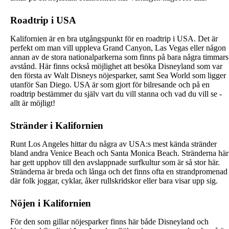
Roadtrip i USA
Kalifornien är en bra utgångspunkt för en roadtrip i USA. Det är
perfekt om man vill uppleva Grand Canyon, Las Vegas eller någon
annan av de stora nationalparkerna som finns på bara några timmars
avstånd. Här finns också möjlighet att besöka Disneyland som var
den första av Walt Disneys nöjesparker, samt Sea World som ligger
utanför San Diego. USA är som gjort för bilresande och på en
roadtrip bestämmer du själv vart du vill stanna och vad du vill se -
allt är möjligt!
Stränder i Kalifornien
Runt Los Angeles hittar du några av USA:s mest kända stränder
bland andra Venice Beach och Santa Monica Beach. Stränderna här
har gett upphov till den avslappnade surfkultur som är så stor här.
Stränderna är breda och långa och det finns ofta en strandpromenad
där folk joggar, cyklar, åker rullskridskor eller bara visar upp sig.
Nöjen i Kalifornien
För den som gillar nöjesparker finns här både Disneyland och