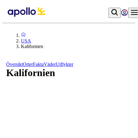
USA
Kalifornien
Översikt
Orter
Fakta
Väder
Utflykter
Kalifornien