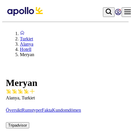
Turkiet
Alanya
Hotell
Meryan
Meryan
Alanya, Turkiet
Översikt
Rumstyper
Fakta
Kundomdömen
Tripadvisor