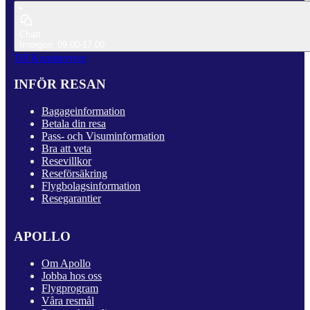
Chatt
Imorgon: 09.00-17.00
Till Kundservice
INFÖR RESAN
Bagageinformation
Betala din resa
Pass- och Visuminformation
Bra att veta
Resevillkor
Reseförsäkring
Flygbolagsinformation
Resegarantier
APOLLO
Om Apollo
Jobba hos oss
Flygprogram
Våra resmål