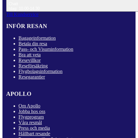
Chatt
Idag: 10.00-14.30
Till Kundservice
INFÖR RESAN
Bagageinformation
Betala din resa
Pass- och Visuminformation
Bra att veta
Resevillkor
Reseförsäkring
Flygbolagsinformation
Resegarantier
APOLLO
Om Apollo
Jobba hos oss
Flygprogram
Våra resmål
Press och media
Hållbart resande