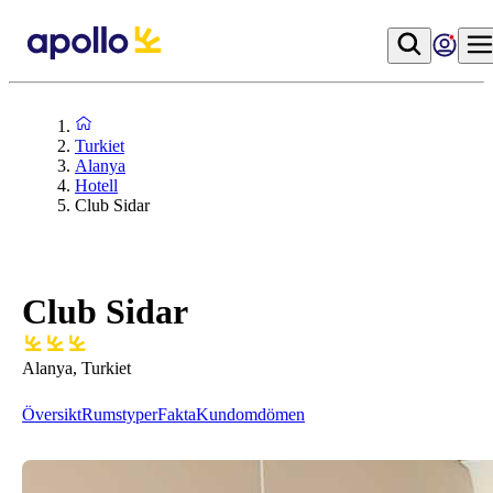
Turkiet
Alanya
Hotell
Club Sidar
Club Sidar
Alanya, Turkiet
Översikt
Rumstyper
Fakta
Kundomdömen