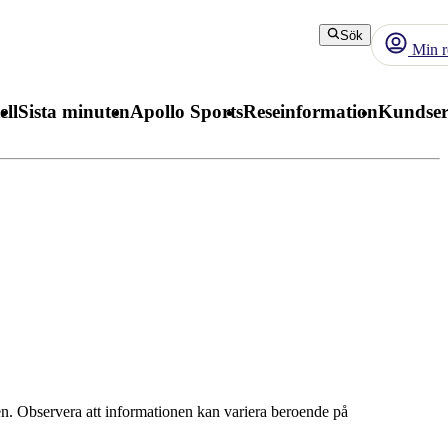
Sök
Min r
ell
Sista minuten
Apollo Sports
Reseinformation
Kundser
den. Observera att informationen kan variera beroende på