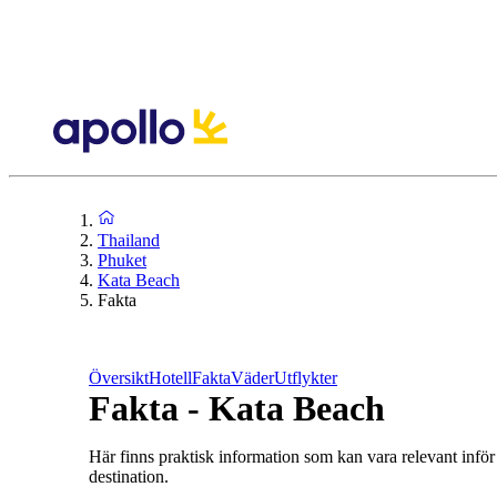
Thailand
Phuket
Kata Beach
Fakta
Översikt
Hotell
Fakta
Väder
Utflykter
Fakta - Kata Beach
Här finns praktisk information som kan vara relevant inför
destination.