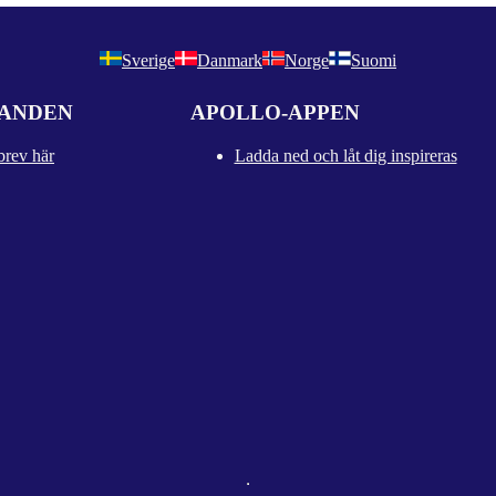
Sverige
Danmark
Norge
Suomi
DANDEN
APOLLO-APPEN
brev här
Ladda ned och låt dig inspireras