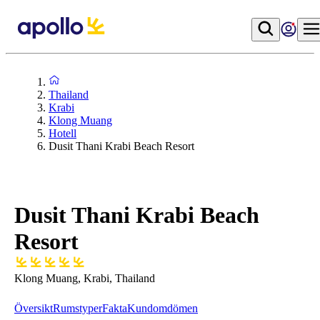
Thailand
Krabi
Klong Muang
Hotell
Dusit Thani Krabi Beach Resort
Dusit Thani Krabi Beach
Resort
Klong Muang, Krabi, Thailand
Översikt
Rumstyper
Fakta
Kundomdömen