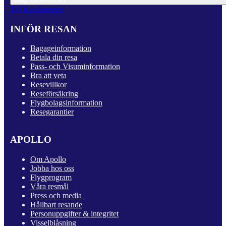
Till Kundservice
INFÖR RESAN
Bagageinformation
Betala din resa
Pass- och Visuminformation
Bra att veta
Resevillkor
Reseförsäkring
Flygbolagsinformation
Resegarantier
APOLLO
Om Apollo
Jobba hos oss
Flygprogram
Våra resmål
Press och media
Hållbart resande
Personuppgifter & integritet
Visselblåsning