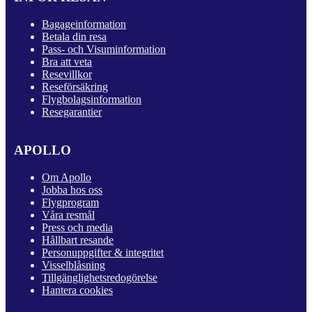
Bagageinformation
Betala din resa
Pass- och Visuminformation
Bra att veta
Resevillkor
Reseförsäkring
Flygbolagsinformation
Resegarantier
APOLLO
Om Apollo
Jobba hos oss
Flygprogram
Våra resmål
Press och media
Hållbart resande
Personuppgifter & integritet
Visselblåsning
Tillgänglighetsredogörelse
Hantera cookies