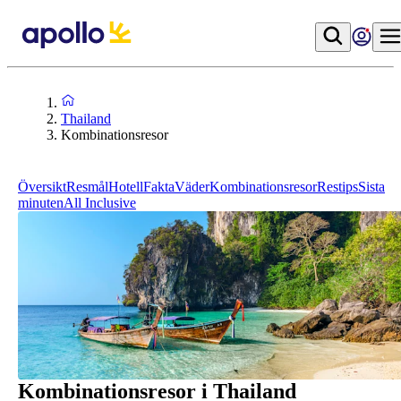
Thailand
Kombinationsresor
Översikt
Resmål
Hotell
Fakta
Väder
Kombinationsresor
Restips
Sista
minuten
All Inclusive
Kombinationsresor i Thailand