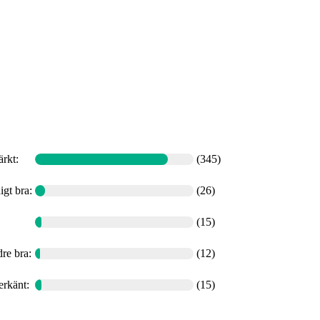
ärkt
:
(345)
igt bra
:
(26)
(15)
re bra
:
(12)
erkänt
:
(15)