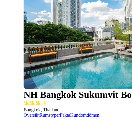
NH Bangkok Sukumvit Bo
Bangkok, Thailand
Översikt
Rumstyper
Fakta
Kundomdömen