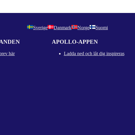
Sverige
Danmark
Norge
Suomi
DANDEN
APOLLO-APPEN
brev här
Ladda ned och låt dig inspireras