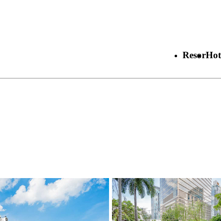
Resor
Hot