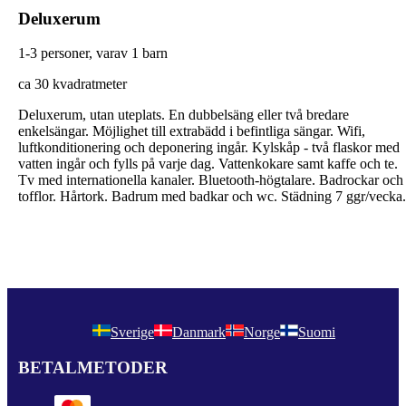
Deluxerum
1-3 personer, varav 1 barn
ca 30 kvadratmeter
Deluxerum, utan uteplats. En dubbelsäng eller två bredare
enkelsängar. Möjlighet till extrabädd i befintliga sängar. Wifi,
luftkonditionering och deponering ingår. Kylskåp - två flaskor med
vatten ingår och fylls på varje dag. Vattenkokare samt kaffe och te.
Tv med internationella kanaler. Bluetooth-högtalare. Badrockar och
tofflor. Hårtork. Badrum med badkar och wc. Städning 7 ggr/vecka.
Sverige
Danmark
Norge
Suomi
BETALMETODER