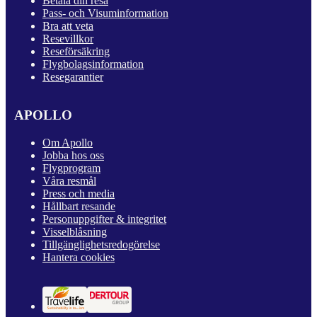
Betala din resa
Pass- och Visuminformation
Bra att veta
Resevillkor
Reseförsäkring
Flygbolagsinformation
Resegarantier
APOLLO
Om Apollo
Jobba hos oss
Flygprogram
Våra resmål
Press och media
Hållbart resande
Personuppgifter & integritet
Visselblåsning
Tillgänglighetsredogörelse
Hantera cookies