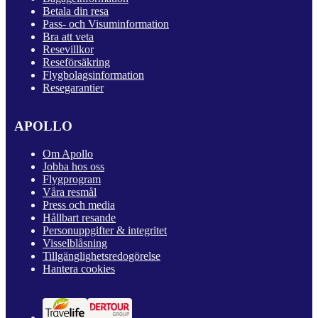
Betala din resa
Pass- och Visuminformation
Bra att veta
Resevillkor
Reseförsäkring
Flygbolagsinformation
Resegarantier
APOLLO
Om Apollo
Jobba hos oss
Flygprogram
Våra resmål
Press och media
Hållbart resande
Personuppgifter & integritet
Visselblåsning
Tillgänglighetsredogörelse
Hantera cookies