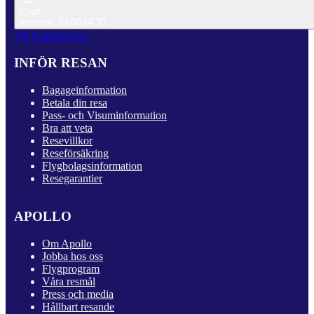
Chatt
Imorgon: 10.00-14.30
Till Kundservice
INFÖR RESAN
Bagageinformation
Betala din resa
Pass- och Visuminformation
Bra att veta
Resevillkor
Reseförsäkring
Flygbolagsinformation
Resegarantier
APOLLO
Om Apollo
Jobba hos oss
Flygprogram
Våra resmål
Press och media
Hållbart resande