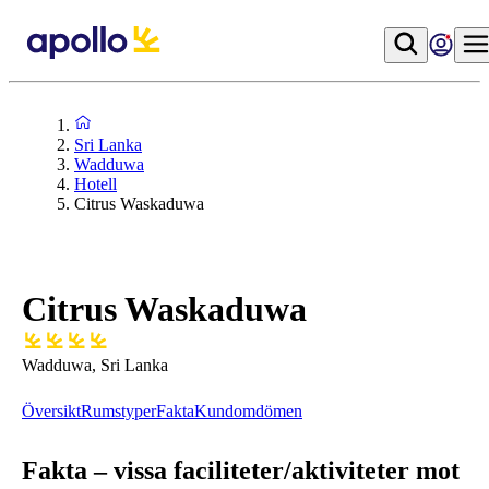
Sri Lanka
Wadduwa
Hotell
Citrus Waskaduwa
Citrus Waskaduwa
Wadduwa, Sri Lanka
Översikt
Rumstyper
Fakta
Kundomdömen
Fakta – vissa faciliteter/aktiviteter mot