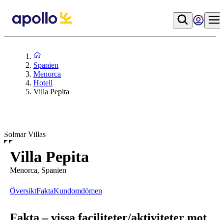
Spanien
Menorca
Hotell
Villa Pepita
Solmar Villas
Villa Pepita
Menorca, Spanien
Översikt
Fakta
Kundomdömen
Fakta – vissa faciliteter/aktiviteter mot