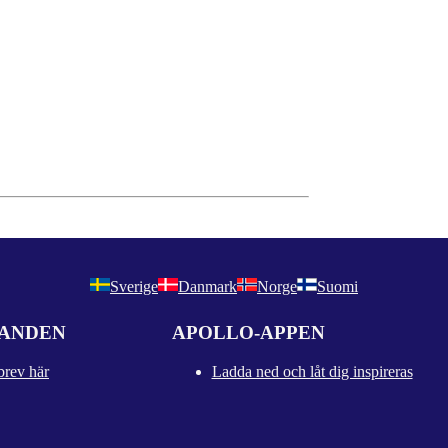
Sverige
Danmark
Norge
Suomi
DANDEN
APOLLO-APPEN
brev här
Ladda ned och låt dig inspireras