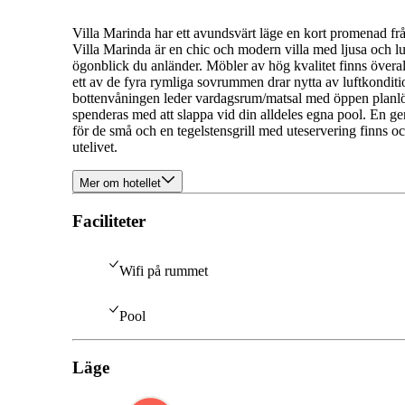
Villa Marinda har ett avundsvärt läge en kort promenad fr
Villa Marinda är en chic och modern villa med ljusa och lu
ögonblick du anländer. Möbler av hög kvalitet finns överall
ett av de fyra rymliga sovrummen drar nytta av luftkonditio
bottenvåningen leder vardagsrum/matsal med öppen planlösn
spenderas med att slappa vid din alldeles egna pool. En ge
för de små och en tegelstensgrill med uteservering finns oc
utelivet.
Mer om hotellet
Faciliteter
Wifi på rummet
Pool
Läge