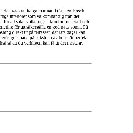
ån den vackra livliga marinan i Cala en Bosch.
ftiga interiörer som välkomnar dig från det
t för att säkerställa högsta komfort och vart och
nering för att säkerställa en god natts sömn. På
ing direkt ut på terrassen där lata dagar kan
nerös gräsmatta på baksidan av huset är perfekt
kså så att du verkligen kan få ut det mesta av