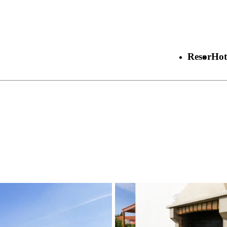
Resor
Hot