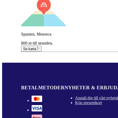
Spanien, Menorca
800 m till stranden,
Se karta
BETALMETODER
NYHETER & ERBJU
Anmäl dig till vårt nyhets
Köp presentkort