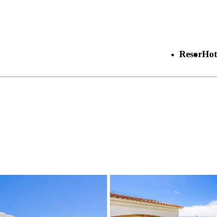
Resor
Hot