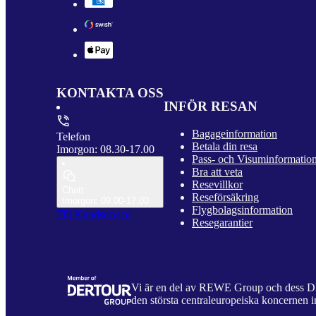
KONTAKTA OSS
INFÖR RESAN
Bagageinformation
Telefon
Betala din resa
Imorgon: 08.30-17.00
Pass- och Visuminformatio
Bra att veta
Resevillkor
Chatt
Reseförsäkring
Imorgon: 09.00-17.00
Flygbolagsinformation
Till Kundservice
Resegarantier
Vi är en del av REWE Group och dess
den största centraleuropeiska koncernen i