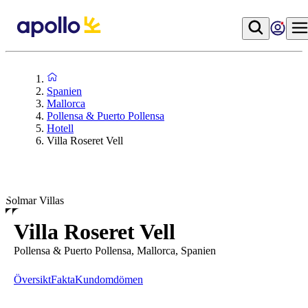
Spanien
Mallorca
Pollensa & Puerto Pollensa
Hotell
Villa Roseret Vell
Solmar Villas
Villa Roseret Vell
Pollensa & Puerto Pollensa, Mallorca, Spanien
Översikt
Fakta
Kundomdömen