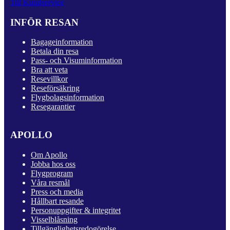
Till Kundservice
INFÖR RESAN
Bagageinformation
Betala din resa
Pass- och Visuminformation
Bra att veta
Resevillkor
Reseförsäkring
Flygbolagsinformation
Resegarantier
APOLLO
Om Apollo
Jobba hos oss
Flygprogram
Våra resmål
Press och media
Hållbart resande
Personuppgifter & integritet
Visselblåsning
Tillgänglighetsredogörelse