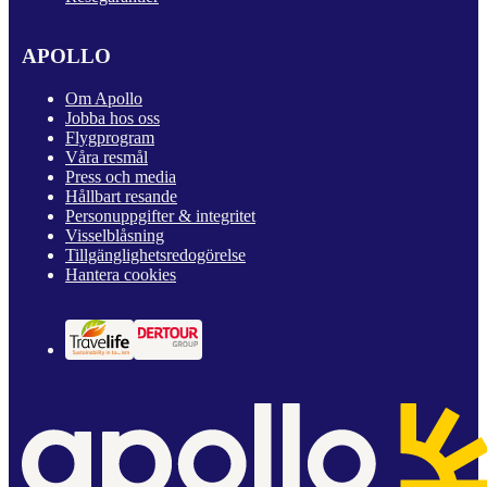
APOLLO
Om Apollo
Jobba hos oss
Flygprogram
Våra resmål
Press och media
Hållbart resande
Personuppgifter & integritet
Visselblåsning
Tillgänglighetsredogörelse
Hantera cookies