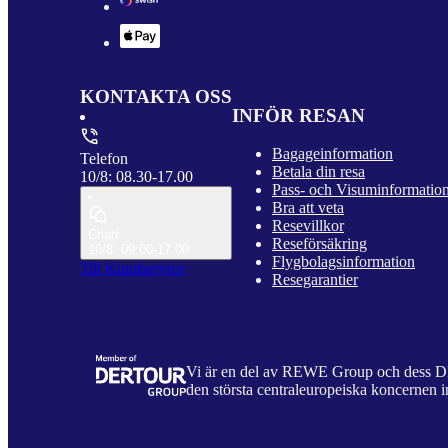
KONTAKTA OSS
INFÖR RESAN
Bagageinformation
Telefon
Betala din resa
10/8: 08.30-17.00
Pass- och Visuminformatio
Bra att veta
Resevillkor
Chatt
Reseförsäkring
10/8: 09.00-17.00
Flygbolagsinformation
Till Kundservice
Resegarantier
Vi är en del av REWE Group och dess
den största centraleuropeiska koncernen i