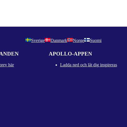
Sverige
Danmark
Norge
Suomi
DANDEN
APOLLO-APPEN
brev här
Ladda ned och låt dig inspireras