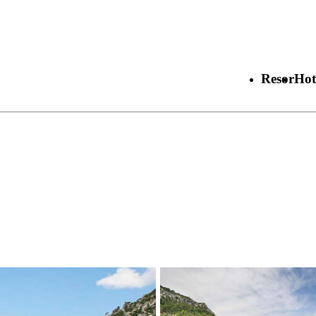
Resor
Hot