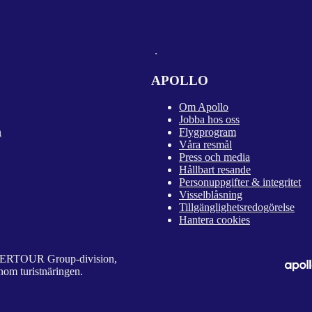
APOLLO
Om Apollo
Jobba hos oss
n
Flygprogram
Våra resmål
Press och media
Hållbart resande
Personuppgifter & integritet
Visselblåsning
Tillgänglighetsredogörelse
Hantera cookies
 DERTOUR Group-division,
nom turistnäringen.