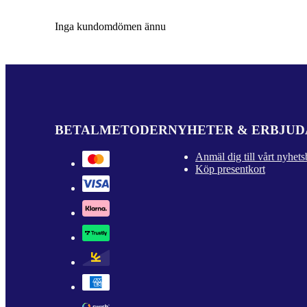
Inga kundomdömen ännu
BETALMETODER
NYHETER & ERBJU
Anmäl dig till vårt nyhets
Köp presentkort