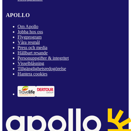
APOLLO
Om Apollo
Jobba hos oss
Flygprogram
Våra resmål
Press och media
Hållbart resande
Personuppgifter & integritet
Visselblåsning
Tillgänglighetsredogörelse
Hantera cookies