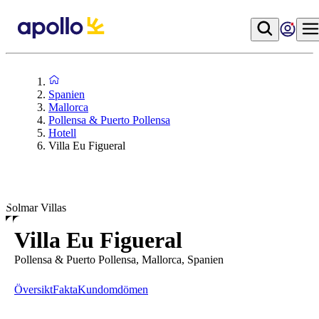
Spanien
Mallorca
Pollensa & Puerto Pollensa
Hotell
Villa Eu Figueral
Solmar Villas
Villa Eu Figueral
Pollensa & Puerto Pollensa, Mallorca, Spanien
Översikt
Fakta
Kundomdömen