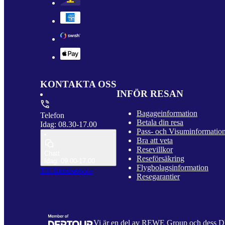
KONTAKTA OSS
INFÖR RESAN
Bagageinformation
Telefon
Betala din resa
Idag: 08.30-17.00
Pass- och Visuminformatio
Bra att veta
Resevillkor
Chatt
Reseförsäkring
Idag: 09.00-17.00
Flygbolagsinformation
Till Kundservice
Resegarantier
Vi är en del av REWE Group och dess