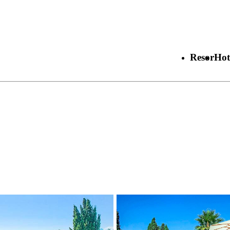
Resor
Hot