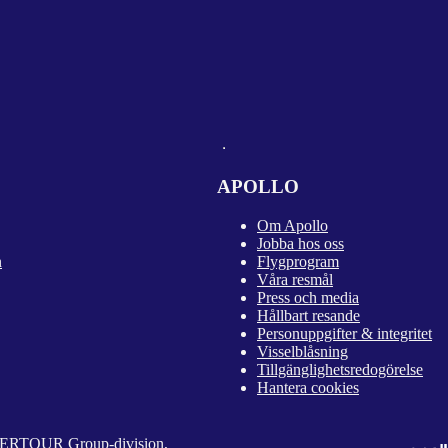
APOLLO
Om Apollo
Jobba hos oss
n
Flygprogram
Våra resmål
Press och media
Hållbart resande
Personuppgifter & integritet
Visselblåsning
Tillgänglighetsredogörelse
Hantera cookies
 DERTOUR Group-division,